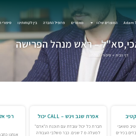
Adam T
המוצרים שלנו
מאמרים
פרופיל החברה
בין לקוחותינו
סיפורי 
כי,סא"ל – ראש מנהל הפרישה
דף הבית
»
סיפורי הצלחה
קטיב
אפרת שגב וינש – CALL יכול
רפי אל
טיב משאבי
חברת כל יכול עובדת עם תוכנת ה"אדם"
דים בכירים
למעלה מ 7 שנים. כבר משלבי העבודה
אנחנו כחבר