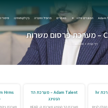
Adam T
המוצרים שלנו
מאמרים
פרופיל החברה
בין לקוחותינו
סיפורי 
רות
דף הבית
»
מוצרים
Adam Power – מערכת hr
Adam Talent – מערכת הד
הנטינג
מ
דרך הקלה לגיוס
מערכת הד הנטינג מערכת ה- HEAD
מערכת ניהול