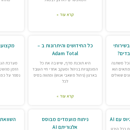
קרא עוד »
שירותי
כל החידושים והיתרונות ב –
בדים?
Adam Total
הכל משתנה
היא תוכנת מדף, שיש בה את כל
מערכת הגיוס
מתאים הוא
הפונקציות בניהול ומעקב אחרי חיי העובד
הזמן מהשטח 
נים שואלים
בארגון (ניהול משאבי אנוש) ומהווה בסיס
נספר על כמה 
לכל
קרא עוד »
ס עם AI
ניתוח מועמדים מבוסס
השוואת 
אלגוריתם AI
ת בכל היבט