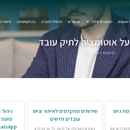
Adam T
המוצרים שלנו
מאמרים
פרופיל החברה
בין לקוחותינו
סיפורי 
ל אוטומציה לתיק עובד
דף הבית
»
בלוג
מת גיוס
שירותים מתקדמים לאיתור וגיוס
ניהול 
עובדים חדשים
WhatsApp ואינטגרציו
תמודדים עם
בעולם העבודה של היום, כל ארגון יודע