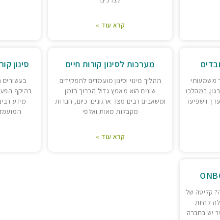
קרא עוד »
ובדים
מערכות לסינון קורות חיים
סינון קור
יך משמעותי
תהליך מינוי וסינון מועמדים לתפקידים
בעשורים ה
גון. במהלכו
שונים הוא מאמץ גדול הכרוך בזמן
בהיקף הפעי
רך וישפיעו
ומשאבים רבים מצד ארגונים. כיום, חברות
מידע רבים
מקבלות מאות ואלפי
המועמדי
קרא עוד »
? קליטה של
לה להיות
ר יש בחברה