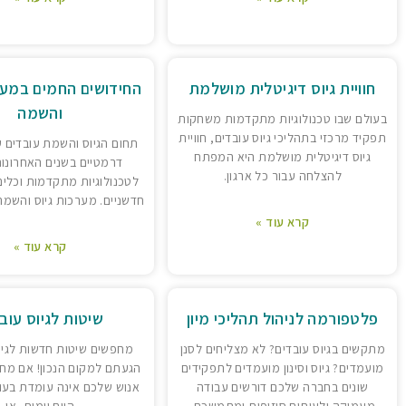
חוויית גיוס דיגיטלית מושלמת
החידושים החמים במער
והשמה
בעולם שבו טכנולוגיות מתקדמות משחקות
תפקיד מרכזי בתהליכי גיוס עובדים, חוויית
תחום הגיוס והשמת עובדים עו
גיוס דיגיטלית מושלמת היא המפתח
דרמטיים בשנים האחרונות
להצלחה עבור כל ארגון.
לטכנולוגיות מתקדמות וכלים
חדשניים. מערכות גיוס והשמה
קרא עוד »
קרא עוד »
פלטפורמה לניהול תהליכי מיון
שיטות לגיוס עוב
מתקשים בגיוס עובדים? לא מצליחים לסנן
מחפשים שיטות חדשות לגיו
מועמדים? גיוס וסינון מועמדים לתפקידים
הגעתם למקום הנכון! אם מח
שונים בחברה שלכם דורשים עבודה
אנוש שלכם אינה עומדת בעו
מעמיקה ולעיתים סיזיפית ומתמשכת.
היום יומית, או