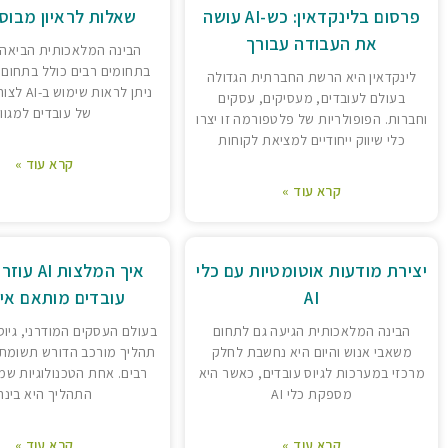
פרסום בלינקדאין: כש-AI עושה
שאלות לראיון מבוססו
את העבודה עבורך
הבינה המלאכותית הביאה
לינקדאין היא הרשת החברתית הגדולה
ניתן לראות ש
בעולם לעובדים, מעסיקים, עסקים
של עובדים למגוון
וחברות. הפופולריות של פלטפורמה זו יצרו
כלי שיווק ייחודיים למציאת לקוחות
קרא עוד »
קרא עוד »
יצירת מודעות אוטומטיות עם כלי
איך המלצות 
AI
עובדים מותאם אי
הבינה המלאכותית הגיעה גם לתחום
בעולם העסקים המודרני, גיוס
משאבי אנוש והיום היא נחשבת לחלק
תהליך מורכב הדורש תשומת 
מרכזי במערכות לגיוס עובדים, כאשר היא
רבים. אחת הטכנולוגיות שמ
מספקת כלי AI
התהליך היא בינה
קרא עוד »
קרא עוד »