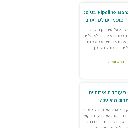
Pipeline Management בגיוס:
ך מועמדים למגויסים
על טאלנטים רק הולכת
הצלחה בגיוס כבר לא תלויה
משרה או בחיפוש מועמדים.
ויה ביכולת לנהל נכון
קרא עוד »
יס עובדים איכותיים
חום ההייטק?
 הוא אחד הענפים הדינמיים
ותר בשוק העבודה, והביקוש
כשרים גבוה. חברות רבות
 על אותם מועמדים,