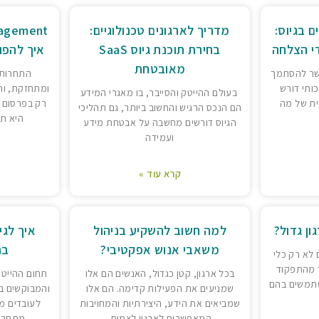
ם בגיוס:
מדריך לארגונים טכנולוגיים:
בחירת תוכנת גיוס SaaS
איך להפו
מאובטחת
פשר להסתמך
התחרות 
כותי דורש
ומתחזקת, וה
בעולם ההייטק והסייבר, בו מאגרי המידע
ית של מה
רק בפרסום 
הם הנכס הרגיש והחשוב ביותר, גם תהליכי
היא תל
הגיוס דורשים מחשבה על אבטחת מידע
ועמידה
קרא עוד »
ון גדול?
למה חשוב להשקיע בניהול
איך לגי
משאבי אנוש אפקטיבי?
בת
 לא רק כלי
 מהתפקוד
בכל ארגון, קטן כגדול, האנשים הם אלו
תחום ההייטק
משתמשים בהם
שמניעים את הפעילות קדימה. הם אלו
והמבוקשים בי
שמביאים את הידע, היצירתיות והמחויבות
לעובדים מו
המאפשרים לארגון לצמוח.
מתחרות