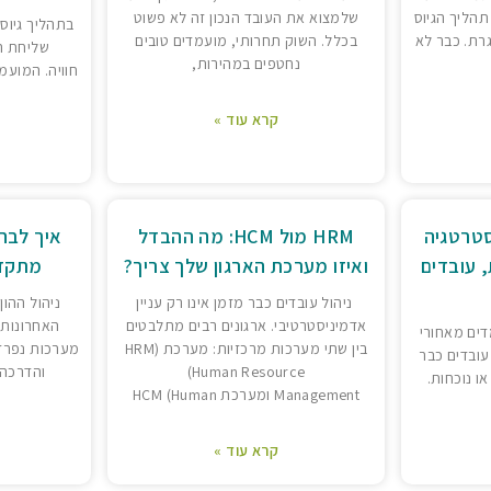
תהליך הגיוס
שלמצוא את העובד הנכון זה לא פשוט
בתהליך גיוס 
רת. כבר לא
בכלל. השוק תחרותי, מועמדים טובים
שליחת ה
נחטפים במהירות,
חוויה. המועמ
קרא עוד »
טרטגיה
HRM מול HCM: מה ההבדל
, עובדים
ואיזו מערכת הארגון שלך צריך?
מתקדמ
ניהול עובדים כבר מזמן אינו רק עניין
ניהול ההון
אדמיניסטרטיבי. ארגונים רבים מתלבטים
האחרונות
מדים מאחורי
בין שתי מערכות מרכזיות: מערכת (HRM
מערכות נפרדו
עובדים כבר
(Human Resource
והדרכה,
ו נוכחות.
Management ומערכת HCM (Human
קרא עוד »