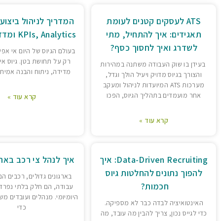
ATS לעסקים קטנים לעומת
המדריך לניהול ביצועי
תאגידים: איך להתחיל, מתי
KPIs, Analytics ומדדי הצלחה
לשדרג ואיך לחסוך כסף?
בעולם הגיוס של היום אי א
רק על תחושת בטן. גיוס אי
בעידן בו שוק העבודה משתנה במהירות
מדידה, ניתוח והבנה אמית
והצורך בגיוס מדויק ויעיל הולך וגדל,
מערכות ATS המיועדות לניהול ומעקב
אחר מועמדים בתהליך הגיוס, הפכו
קרא עוד »
קרא עוד »
Data-Driven Recruiting: איך
איך לנהל צי רכב בארג
להפוך נתונים להחלטות גיוס
בארגונים גדולים, רכבים הם
חכמות?
עבודה, הם חלק בלתי נפרד
היומיומי. מנהלים ועובדים 
האינטואיציה לבדה כבר לא מספיקה.
כדי
כדי לגייס נכון, צריך להבין מה עובד, מה