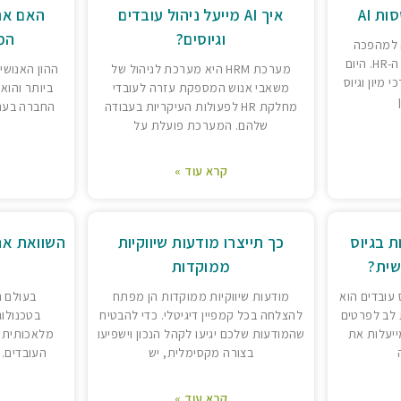
ת AI
איך AI מייעל ניהול עובדים
האם את
וגיוסים?
המ
 למהפכה
בתחומים רבים כולל בתחום ה-HR. היום
מערכת HRM היא מערכת לניהול של
ההון האנושי
ימוש ב-AI לצורכי מיון וגיוס
משאבי אנוש המספקת עזרה לעובדי
ביותר והוא
מחלקת HR לפעולות העיקריות בעבודה
החברה בעתיד
שלהם. המערכת פועלת על
קרא עוד »
AI עוזרות בגיוס
כך תייצרו מודעות שיווקיות
השוואת אח
שית?
ממוקדות
 עובדים הוא
מודעות שיווקיות ממוקדות הן מפתח
בעולם ה
לב לפרטים
להצלחה בכל קמפיין דיגיטלי. כדי להבטיח
בטכנולוג
ייעלות את
שהמודעות שלכם יגיעו לקהל הנכון וישפיעו
בצורה מקסימלית, יש
העובדים. 
קרא עוד »