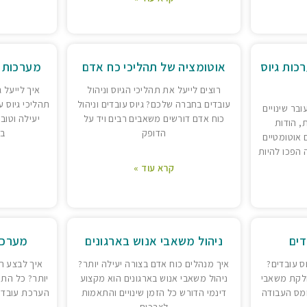
כות גיוס
אוטומציה של תהליכי כח אדם
מערכות ATS לסינון מועמדים
רוצים לייעל את תהליכי הגיוס וניהול
איך לייעל 
עובדים בחברה שלכם? גיוס עובדים וניהול
תהליכי גיוס 
בר שינויים
כוח אדם דורשים משאבים רבים ויד על
יעילה וטוב
, הודות
הדופק
ב
 אוטומטיים
 הפכו להיות
קרא עוד »
דים
ניהול משאבי אנוש בארגונים
מערכו
ס עובדים?
איך מנהלים כוח אדם בצורה יעילה יותר?
איך לבצע ה
לקת משאבי
ניהול משאבי אנוש בארגונים הוא מקצוע
יותר? כל הת
מס העבודה
דינמי הדורש כל הזמן שינויים והתאמות
הערכת עובדי
לצרכים