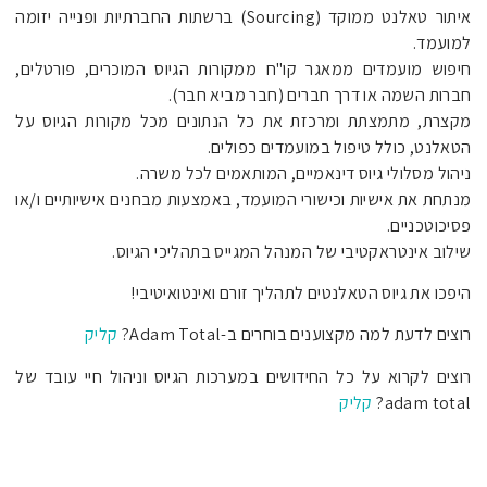
איתור טאלנט ממוקד (Sourcing) ברשתות החברתיות ופנייה יזומה
למועמד.
חיפוש מועמדים ממאגר קו"ח ממקורות הגיוס המוכרים, פורטלים,
חברות השמה או דרך חברים (חבר מביא חבר).
מקצרת, מתמצתת ומרכזת את כל הנתונים מכל מקורות הגיוס על
הטאלנט, כולל טיפול במועמדים כפולים.
ניהול מסלולי גיוס דינאמיים, המותאמים לכל משרה.
מנתחת את אישיות וכישורי המועמד, באמצעות מבחנים אישיותיים ו/או
פסיכוטכניים.
שילוב אינטראקטיבי של המנהל המגייס בתהליכי הגיוס.
היפכו את גיוס הטאלנטים לתהליך זורם ואינטואיטיבי!
רוצים לדעת למה מקצוענים בוחרים ב-Adam Total?
קליק
רוצים לקרוא על כל החידושים במערכות הגיוס וניהול חיי עובד של
adam total?
קליק