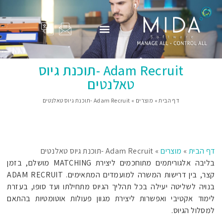
המוצרים שלנו
Adam Total
סיפורי הצלחה
פרופיל החברה
בין לקוחותינו
Adam Recruit -תוכנת גיוס
טאלנטים
דף הבית
»
מוצרים
»
Adam Recruit -תוכנת גיוס טאלנטים
דף הבית
»
מוצרים
»
Adam Recruit -תוכנת גיוס טאלנטים
בליבה אלגוריתמים מתוחכמים ליצירת MATCHING מושלם, בזמן
קצר, בין דרישות המשרה למועמדים המתאימים. ADAM RECRUIT
בנויה לשליטה יעילה בכל תהליך הגיוס מתחילתו ועד סופו, בעזרת
לימוד אקטיבי ואפשרות ליצירת מגוון פעולות אוטומטיות בהתאם
למסלול הגיוס.