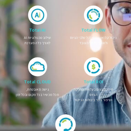
Total AI
Total FLOW
ניהול קל ואוטומטי לכל שלבי הגיוס
שילוב טכנולוגיות AI
ולאורך כל חיי העובד
לאורך כל המערכת
Total CLOUD
Total ROI
חיסכון עצום בעלויות מחלקת
גישה מאובטחת,
הגיוס
מכל מכשיר בכל מקום ובכל זמן
ושיפור ניכר ביכולות הניהול