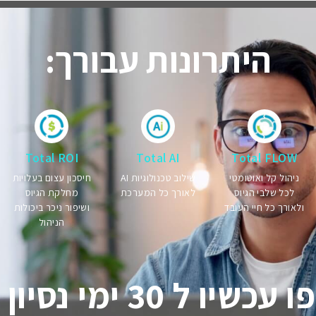
היתרונות עבורך:
Total ROI
Total AI
Total FLOW
ניהול קל ואוטומטי
שילוב טכנולוגיות AI
חיסכון עצום בעלויות
לכל שלבי הגיוס
לאורך כל המערכת
מחלקת הגיוס
ולאורך כל חיי העובד
ושיפור ניכר ביכולות
הניהול
 ל 30 ימי נסיון חינם!