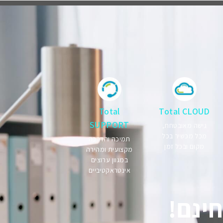
Total
Total CLOUD
SUPPORT
גישה מאובטחת,
מכל מכשיר בכל
תמיכה והדרכה
מקום ובכל זמן
מקצועית ומהירה
במגוון ערוצים
אינטראקטיביים