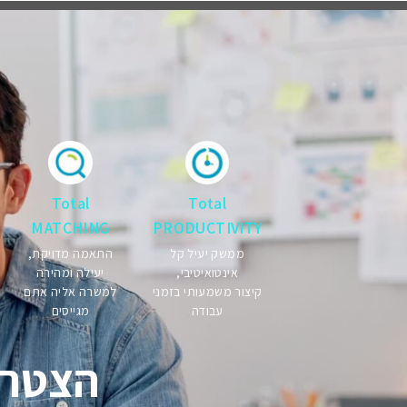
Total
Total
MATCHING
PRODUCTIVITY
התאמה מדויקת,
ממשק יעיל קל
יעילה ומהירה
אינטואיטיבי,
למשרה אליה אתם
קיצור משמעותי בזמני
מגייסים
עבודה
הצטרפו עכשיו