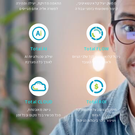
ממשק יעיל קל אינטואיטיבי,
התאמה מדויקת, יעילה ומהירה
קיצור משמעותי בזמני עבודה
למשרה אליה אתם מגייסים
Total AI
Total FLOW
ניהול קל ואוטומטי לכל שלבי הגיוס
שילוב טכנולוגיות AI
ולאורך כל חיי העובד
לאורך כל המערכת
Total CLOUD
Total ROI
חיסכון עצום בעלויות מחלקת
גישה מאובטחת,
הגיוס
מכל מכשיר בכל מקום ובכל זמן
ושיפור ניכר ביכולות הניהול