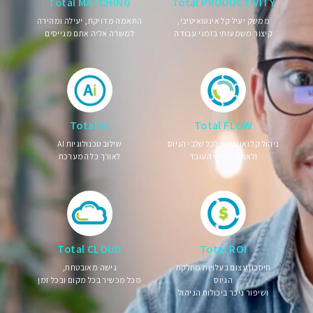
Total MATCHING
Total PRODUCTIVITY
ממשק יעיל קל אינטואיטיבי,
התאמה מדויקת, יעילה ומהירה
קיצור משמעותי בזמני עבודה
למשרה אליה אתם מגייסים
Total AI
Total FLOW
ניהול קל ואוטומטי לכל שלבי הגיוס
שילוב טכנולוגיות AI
ולאורך כל חיי העובד
לאורך כל המערכת
Total CLOUD
Total ROI
חיסכון עצום בעלויות מחלקת
גישה מאובטחת,
הגיוס
מכל מכשיר בכל מקום ובכל זמן
ושיפור ניכר ביכולות הניהול