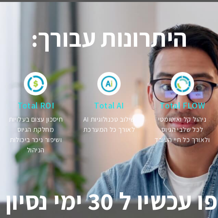
היתרונות עבורך:
Total ROI
Total AI
Total FLOW
ניהול קל ואוטומטי
שילוב טכנולוגיות AI
חיסכון עצום בעלויות
לכל שלבי הגיוס
לאורך כל המערכת
מחלקת הגיוס
ולאורך כל חיי העובד
ושיפור ניכר ביכולות
הניהול
 ל 30 ימי נסיון חינם!