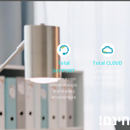
Total
Total CLOUD
SUPPORT
גישה מאובטחת,
מכל מכשיר בכל
תמיכה והדרכה
מקום ובכל זמן
מקצועית ומהירה
במגוון ערוצים
אינטראקטיביים