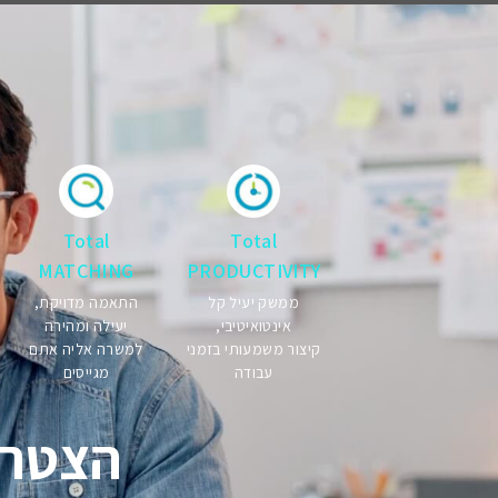
Total
Total
MATCHING
PRODUCTIVITY
התאמה מדויקת,
ממשק יעיל קל
יעילה ומהירה
אינטואיטיבי,
למשרה אליה אתם
קיצור משמעותי בזמני
מגייסים
עבודה
הצטרפו עכשיו