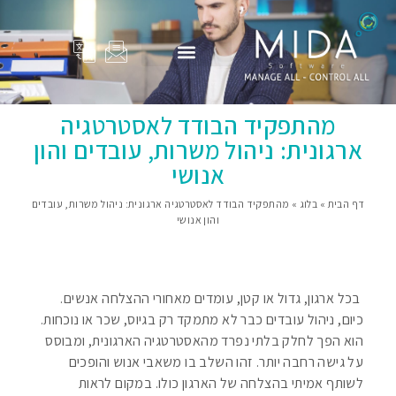
המוצרים שלנו
Adam Total
סיפורי הצלחה
פרופיל החברה
בין לקוחותינו
מהתפקיד הבודד לאסטרטגיה
ארגונית: ניהול משרות, עובדים והון
אנושי
דף הבית
»
בלוג
»
מהתפקיד הבודד לאסטרטגיה ארגונית: ניהול משרות, עובדים
והון אנושי
בכל ארגון, גדול או קטן, עומדים מאחורי ההצלחה אנשים.
כיום, ניהול עובדים כבר לא מתמקד רק בגיוס, שכר או נוכחות.
הוא הפך לחלק בלתי נפרד מהאסטרטגיה הארגונית, ומבוסס
על גישה רחבה יותר. זהו השלב בו משאבי אנוש והופכים
לשותף אמיתי בהצלחה של הארגון כולו. במקום לראות