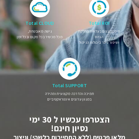
Total CLOUD
Total ROI
חיסכון עצום בעלויות מחלקת
גישה מאובטחת,
הגיוס
מכל מכשיר בכל מקום ובכל זמן
ושיפור ניכר ביכולות הניהול
Total SUPPORT
תמיכה והדרכה מקצועית ומהירה
במגוון ערוצים אינטראקטיביים
הצטרפו עכשיו ל 30 ימי
נסיון חינם!
מלאו פרטים (ללא התחייבות כלשהי) וניצור