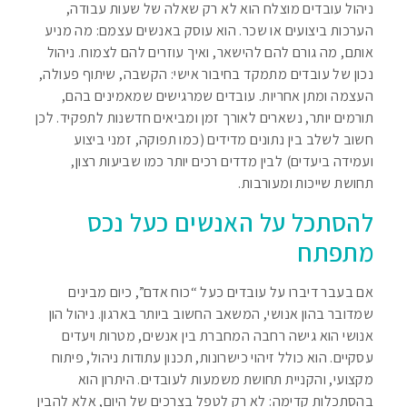
ניהול עובדים מוצלח הוא לא רק שאלה של שעות עבודה,
הערכות ביצועים או שכר. הוא עוסק באנשים עצמם: מה מניע
אותם, מה גורם להם להישאר, ואיך עוזרים להם לצמוח. ניהול
נכון של עובדים מתמקד בחיבור אישי: הקשבה, שיתוף פעולה,
העצמה ומתן אחריות. עובדים שמרגישים שמאמינים בהם,
תורמים יותר, נשארים לאורך זמן ומביאים חדשנות לתפקיד. לכן
חשוב לשלב בין נתונים מדידים (כמו תפוקה, זמני ביצוע
ועמידה ביעדים) לבין מדדים רכים יותר כמו שביעות רצון,
תחושת שייכות ומעורבות.
להסתכל על האנשים כעל נכס
מתפתח
אם בעבר דיברו על עובדים כעל “כוח אדם”, כיום מבינים
שמדובר בהון אנושי, המשאב החשוב ביותר בארגון. ניהול הון
אנושי הוא גישה רחבה המחברת בין אנשים, מטרות ויעדים
עסקיים. הוא כולל זיהוי כישרונות, תכנון עתודות ניהול, פיתוח
מקצועי, והקניית תחושת משמעות לעובדים. היתרון הוא
בהסתכלות קדימה: לא רק לטפל בצרכים של היום, אלא להבין