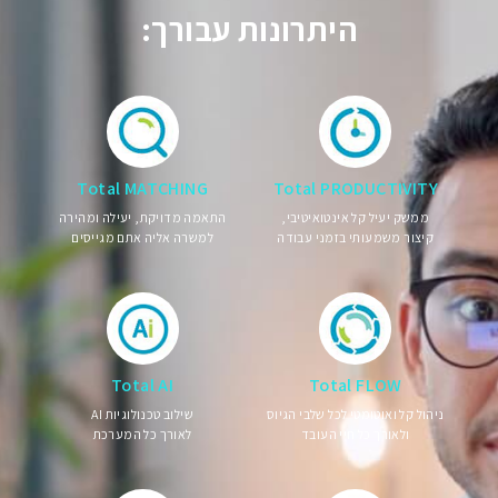
היתרונות עבורך:
Total MATCHING
Total PRODUCTIVITY
ממשק יעיל קל אינטואיטיבי,
התאמה מדויקת, יעילה ומהירה
קיצור משמעותי בזמני עבודה
למשרה אליה אתם מגייסים
Total AI
Total FLOW
ניהול קל ואוטומטי לכל שלבי הגיוס
שילוב טכנולוגיות AI
ולאורך כל חיי העובד
לאורך כל המערכת