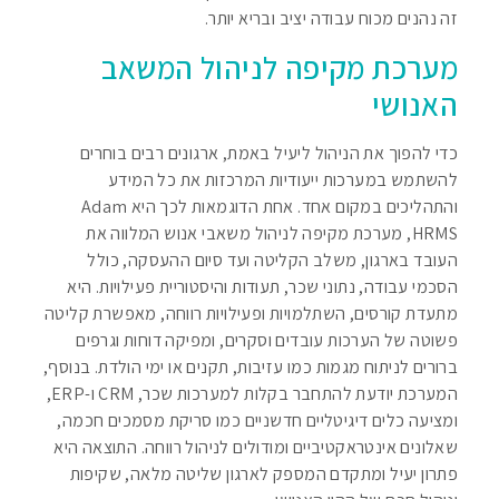
זה נהנים מכוח עבודה יציב ובריא יותר.
מערכת מקיפה לניהול המשאב
האנושי
כדי להפוך את הניהול ליעיל באמת, ארגונים רבים בוחרים
להשתמש במערכות ייעודיות המרכזות את כל המידע
והתהליכים במקום אחד. אחת הדוגמאות לכך היא
Adam
HRMS
, מערכת מקיפה לניהול משאבי אנוש המלווה את
העובד בארגון, משלב הקליטה ועד סיום ההעסקה, כולל
הסכמי עבודה, נתוני שכר, תעודות והיסטוריית פעילויות. היא
מתעדת קורסים, השתלמויות ופעילויות רווחה, מאפשרת קליטה
פשוטה של הערכות עובדים וסקרים, ומפיקה דוחות וגרפים
ברורים לניתוח מגמות כמו עזיבות, תקנים או ימי הולדת. בנוסף,
המערכת יודעת להתחבר בקלות למערכות שכר,
CRM
ו-
ERP
,
ומציעה כלים דיגיטליים חדשניים כמו סריקת מסמכים חכמה,
שאלונים אינטראקטיביים ומודולים לניהול רווחה. התוצאה היא
פתרון יעיל ומתקדם המספק לארגון שליטה מלאה, שקיפות