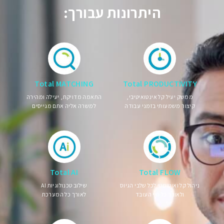
היתרונות עבורך:
Total MATCHING
Total PRODUCTIVITY
ממשק יעיל קל אינטואיטיבי,
התאמה מדויקת, יעילה ומהירה
קיצור משמעותי בזמני עבודה
למשרה אליה אתם מגייסים
Total AI
Total FLOW
ניהול קל ואוטומטי לכל שלבי הגיוס
שילוב טכנולוגיות AI
ולאורך כל חיי העובד
לאורך כל המערכת