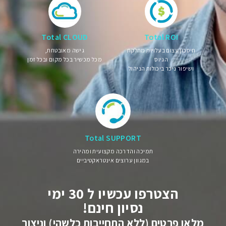
Total CLOUD
Total ROI
חיסכון עצום בעלויות מחלקת
גישה מאובטחת,
הגיוס
מכל מכשיר בכל מקום ובכל זמן
ושיפור ניכר ביכולות הניהול
Total SUPPORT
תמיכה והדרכה מקצועית ומהירה
במגוון ערוצים אינטראקטיביים
הצטרפו עכשיו ל 30 ימי
נסיון חינם!
מלאו פרטים (ללא התחייבות כלשהי) וניצור