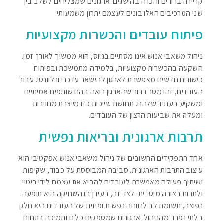
קריירה ברורים והכרה בהישגים. ארגונים שמצליחים לשלב בין
שני המרכיבים האלו בונים לעצמם יתרון משמעותי.
פיתוח עובדים והכשרות מקצועיות
ניהול משאבי אנוש אינו מסתיים בגיוס, הוא ממשיך לאורך זמן.
השקעה בהכשרות מקצועיות, בלמידה מתמשכת ובפיתוח
כישורים חדשים מאפשרת לארגון להישאר עדכני ורלוונטי. עבור
העובדים, זהו מסר ברור שהארגון רואה בהם שותפים אמיתיים
ומשקיע בעתיד שלהם. תחושת שייכות כזו מייצרת מחויבות
ומעלה את שביעות הרצון של העובדים.
תרבות ארגונית ובריאות נפשית
אחד התפקידים החשובים של ניהול משאבי אנוש אפקטיבי הוא
עיצוב התרבות הארגונית. סביבה המבוססת על כבוד, שקיפות
ושיתוף פעולה מאפשרת לעובדים להביא את עצמם לידי ביטוי
ולתרום בצורה מיטבית. לצד זה, בעידן בו השחיקה היא תופעה
נפוצה, תשומת לב לרווחה נפשית ופיזית של העובדים היא חלק
בלתי נפרד מהניהול. ארגונים שמספקים כלים ותמיכה בתחום