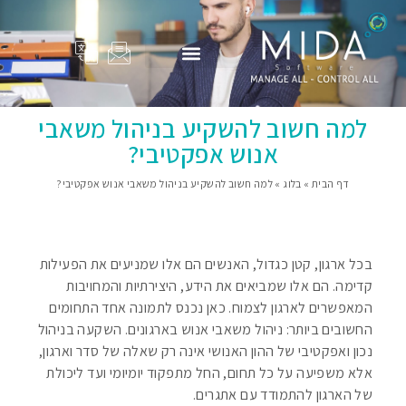
המוצרים שלנו
Adam Total
סיפורי הצלחה
פרופיל החברה
בין לקוחותינו
למה חשוב להשקיע בניהול משאבי
אנוש אפקטיבי?
דף הבית
»
בלוג
»
למה חשוב להשקיע בניהול משאבי אנוש אפקטיבי?
בכל ארגון, קטן כגדול, האנשים הם אלו שמניעים את הפעילות
קדימה. הם אלו שמביאים את הידע, היצירתיות והמחויבות
המאפשרים לארגון לצמוח. כאן נכנס לתמונה אחד התחומים
החשובים ביותר: ניהול משאבי אנוש בארגונים. השקעה בניהול
נכון ואפקטיבי של ההון האנושי אינה רק שאלה של סדר וארגון,
אלא משפיעה על כל תחום, החל מתפקוד יומיומי ועד ליכולת
של הארגון להתמודד עם אתגרים.