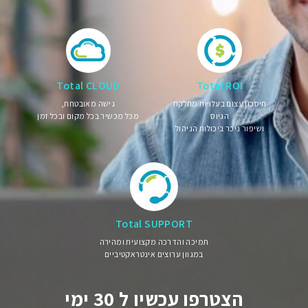
Total CLOUD
Total ROI
חיסכון עצום בעלויות מחלקת
גישה מאובטחת,
הגיוס
מכל מכשיר בכל מקום ובכל זמן
ושיפור ניכר ביכולות הניהול
Total SUPPORT
תמיכה והדרכה מקצועית ומהירה
במגוון ערוצים אינטראקטיביים
הצטרפו עכשיו ל 30 ימי