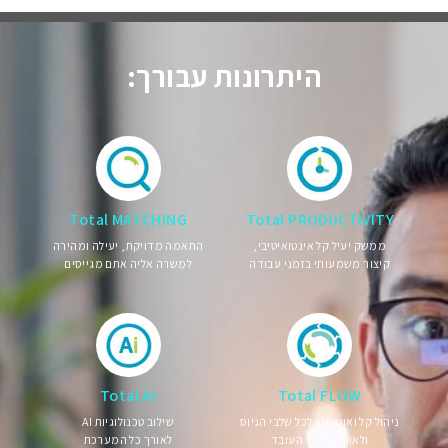
היתרונות עבורך:
Total MATCHING
Total PRODUCTIVITY
ממשק יעיל קל אינטואיטיבי,
התאמה מדויקת, יעילה ומהירה
קיצור משמעותי בזמני עבודה
למשרה אליה אתם מגייסים
Total AI
Total FLOW
ניהול קל ואוטומטי לכל שלבי הגיוס
שילוב טכנולוגיות AI
ולאורך כל חיי העובד
לאורך כל המערכת