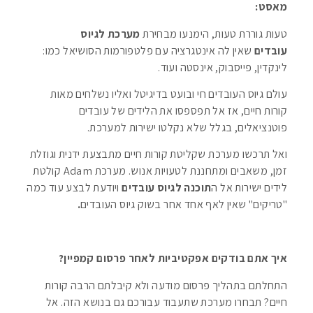
מאסט:
טעות גוררת טעות, הימנעו מבחירת
מערכת לגיוס
עובדים
שאין לה אינטגרציה עם פלטפורמות הסושיאל כמו:
לינקדין, פייסבוק, אינסטה ועוד.
עולם גיוס העובדים חי ובועט בדיגיטל ואליו נשלחים מאות
קורות חיים, אז אל תפספסו את הלידים של עובדים
פוטנציאלים, בגלל שלא נקלטו ישירות למערכת.
ואל תרכשו מערכת שקליטת קורות חיים מתבצעת ידנית וגוזלת
זמן, משאבים ומתחננת לטעויות אנוש. מערכת Adam קולטת
לידים ישירות אל ה
תוכנה לגיוס עובדים
ויודעת לבצע עוד כמה
"טריקים" שאין לאף אחד אחר בשוק גיוס העובדים
.
איך אתם בודקים אפקטיביות לאחר פרסום קמפיין?
התחלתם בתהליך פרסום מודעה ולא קיבלתם הרבה קורות
חיים? תבחרו מערכת שתעבוד עבורכם גם בנושא הזה. אל