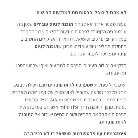
לא מתחילים בלי פרסום נוח למודעות דרושים
טעות מספר אחת היא לבחור
תוכנה לגיוס עובדים
שאין בה
אינטגרציה הקשורה לפרסום מודעות דרושים עבור החברה
במגוון ערוצי פרסום וסושיאל. זהו אחד השיקולים החשובים
בתחילת תהליכי גיוס עובדים. מכיוון ש
תוכנה לגיוס
עובדים
צריכה לעבוד עבורכם.
בדקו את יכולות העיצוב והפרסום למודעות ואיך ישרתו ויחסכו
זמן עבודה.
יש מכלול פעולות
שמערכת לגיוס עובדים
טובה יכולה לבצע.
החל מלייצר מודעה שתוביל לאוטומציה של דף נחיתה ולאחריה
בניית קמפיין. במערכות ממשפחת Adam בניית מודעות
נעשית מתוך התוכנה דרך mini site אשר גם בסיום תהליך
הפרסום מקבל את הלידים וקורות החיים ישירות אל
התוכנה
לגיוס עובדים.
אינטגרציות עם פלטפורמות סושיאל זו לא ברירה זה