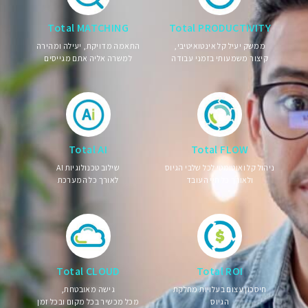
Total MATCHING
Total PRODUCTIVITY
ממשק יעיל קל אינטואיטיבי,
התאמה מדויקת, יעילה ומהירה
קיצור משמעותי בזמני עבודה
למשרה אליה אתם מגייסים
Total AI
Total FLOW
ניהול קל ואוטומטי לכל שלבי הגיוס
שילוב טכנולוגיות AI
ולאורך כל חיי העובד
לאורך כל המערכת
Total CLOUD
Total ROI
חיסכון עצום בעלויות מחלקת
גישה מאובטחת,
הגיוס
מכל מכשיר בכל מקום ובכל זמן