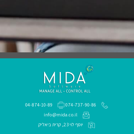
04-874-10-89
074-737-90-86
info@mida.co.il
יוסף לוי 23, קרית ביאליק