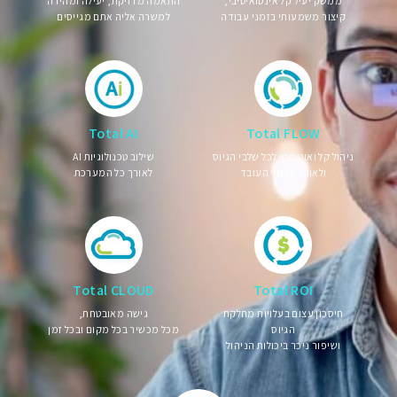
ממשק יעיל קל אינטואיטיבי,
התאמה מדויקת, יעילה ומהירה
קיצור משמעותי בזמני עבודה
למשרה אליה אתם מגייסים
Total AI
Total FLOW
ניהול קל ואוטומטי לכל שלבי הגיוס
שילוב טכנולוגיות AI
ולאורך כל חיי העובד
לאורך כל המערכת
Total CLOUD
Total ROI
חיסכון עצום בעלויות מחלקת
גישה מאובטחת,
הגיוס
מכל מכשיר בכל מקום ובכל זמן
ושיפור ניכר ביכולות הניהול