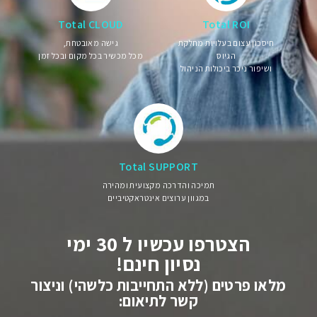
Total CLOUD
Total ROI
חיסכון עצום בעלויות מחלקת
גישה מאובטחת,
הגיוס
מכל מכשיר בכל מקום ובכל זמן
ושיפור ניכר ביכולות הניהול
Total SUPPORT
תמיכה והדרכה מקצועית ומהירה
במגוון ערוצים אינטראקטיביים
הצטרפו עכשיו ל 30 ימי
נסיון חינם!
מלאו פרטים (ללא התחייבות כלשהי) וניצור
קשר לתיאום: