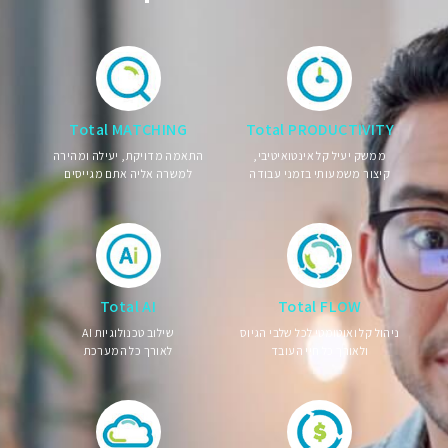
Total MATCHING
Total PRODUCTIVITY
ממשק יעיל קל אינטואיטיבי,
התאמה מדויקת, יעילה ומהירה
קיצור משמעותי בזמני עבודה
למשרה אליה אתם מגייסים
Total AI
Total FLOW
ניהול קל ואוטומטי לכל שלבי הגיוס
שילוב טכנולוגיות AI
ולאורך כל חיי העובד
לאורך כל המערכת