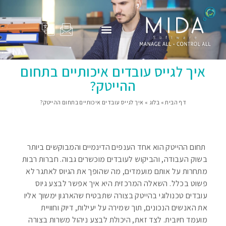
המוצרים שלנו
Adam Total
סיפורי הצלחה
פרופיל החברה
בין לקוחותינו
איך לגייס עובדים איכותיים בתחום
ההייטק?
דף הבית
»
בלוג
»
איך לגייס עובדים איכותיים בתחום ההייטק?
תחום ההייטק הוא אחד הענפים הדינמיים והמבוקשים ביותר
בשוק העבודה, והביקוש לעובדים מוכשרים גבוה. חברות רבות
מתחרות על אותם מועמדים, מה שהופך את הגיוס לאתגר לא
פשוט בכלל. השאלה המרכזית היא איך אפשר לבצע גיוס
עובדים טכנולוגי בהייטק בצורה שתבטיח שהארגון ימשוך אליו
את האנשים הנכונים, תוך שמירה על יעילות, דיוק וחוויית
מועמד חיובית. לצד זאת, היכולת לבצע ניהול משרות בצורה