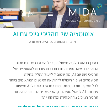
המוצרים שלנו
Adam Total
סיפורי הצלחה
פרופיל החברה
בין לקוחותינו
אוטומציה של תהליכי גיוס עם AI
דף הבית
»
אוטומציה של תהליכי גיוס עם AI
בעידן בו הטכנולוגיה משתלבת בכל היבט בחיינו, גם תחום
הגיוס אינו נשאר מאחור. חברות רבות עוברות לאוטומציה של
תהליכי גיוס עם AI, מה שמוביל לייעול תהליך בחירת
המועמדים ושיפור היכולת לזהות את האנשים המתאימים ביותר
לכל תפקיד. תוכנות מתקדמות כמו אדם טוטאל AI מציעות
פתרונות AI לניהול מועמדים, המאפשרים לחברות לנהל את
תהליך הגיוס בצורה מהירה ומדויקת יותר.