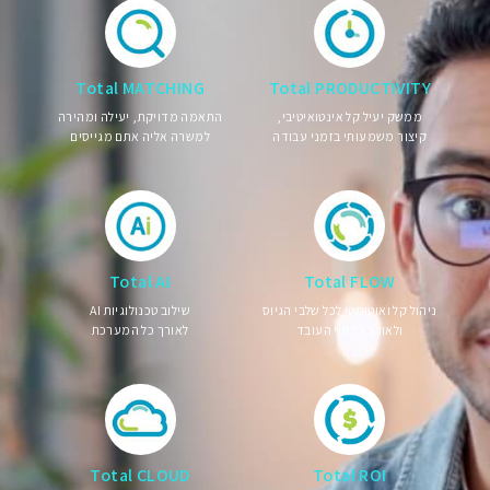
Total MATCHING
Total PRODUCTIVITY
ממשק יעיל קל אינטואיטיבי,
התאמה מדויקת, יעילה ומהירה
קיצור משמעותי בזמני עבודה
למשרה אליה אתם מגייסים
Total AI
Total FLOW
ניהול קל ואוטומטי לכל שלבי הגיוס
שילוב טכנולוגיות AI
ולאורך כל חיי העובד
לאורך כל המערכת
Total CLOUD
Total ROI